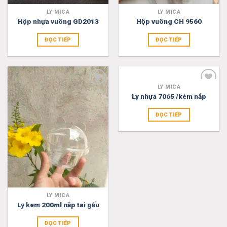
LY MICA
LY MICA
Hộp nhựa vuông GD2013
Hộp vuông CH 9560
ĐỌC TIẾP
ĐỌC TIẾP
LY MICA
Add
Add
Ly nhựa 7065 /kèm nắp
to
to
wishlist
wishlist
ĐỌC TIẾP
LY MICA
Ly kem 200ml nắp tai gấu
ĐỌC TIẾP