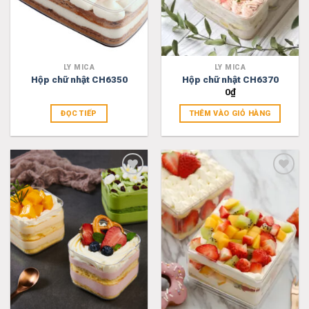
LY MICA
LY MICA
Hộp chữ nhật CH6350
Hộp chữ nhật CH6370
0
₫
ĐỌC TIẾP
THÊM VÀO GIỎ HÀNG
Add
Add
to
to
wishlist
wishlist