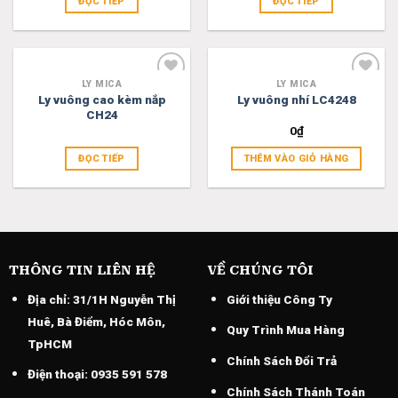
ĐỌC TIẾP
ĐỌC TIẾP
LY MICA
LY MICA
Add
Add
Ly vuông cao kèm nắp
Ly vuông nhí LC4248
to
to
CH24
wishlist
wishlist
0
₫
ĐỌC TIẾP
THÊM VÀO GIỎ HÀNG
THÔNG TIN LIÊN HỆ
VỀ CHÚNG TÔI
Địa chỉ:
31/1H Nguyễn Thị
Giới thiệu Công Ty
Huê, Bà Điểm, Hóc Môn,
Quy Trình Mua Hàng
TpHCM
Chính Sách Đổi Trả
Điện thoại:
0935 591 578
Chính Sách Thánh Toán