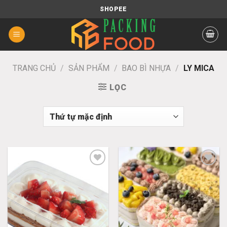
Chuyển
SHOPEE
đến
nội
dung
TRANG CHỦ
/
SẢN PHẨM
/
BAO BÌ NHỰA
/
LY MICA
LỌC
Add
Add
to
to
wishlist
wishlist