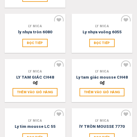
LY MICA
LY MICA
Add
Add
ly nhựa tròn 6080
Ly nhựa vuông 6055
to
to
wishlist
wishlist
ĐỌC TIẾP
ĐỌC TIẾP
LY MICA
LY MICA
Add
Add
LY TAM GIÁC CH48
Ly tam giác mousse CH48
to
to
0
₫
0
₫
wishlist
wishlist
THÊM VÀO GIỎ HÀNG
THÊM VÀO GIỎ HÀNG
LY MICA
LY MICA
Add
Add
Ly tim mousse LC 55
lY TRÒN MOUSSE 7770
to
to
wishlist
wishlist