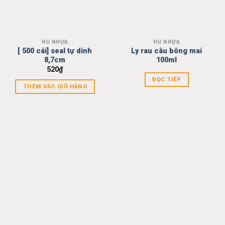
HỦ NHỰA
HỦ NHỰA
Add to
Add to
[ 500 cái] seal tự dính
Ly rau câu bông mai
wishlist
wishlist
8,7cm
100ml
520
₫
ĐỌC TIẾP
THÊM VÀO GIỎ HÀNG