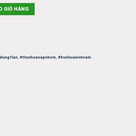
lượng
O GIỎ HÀNG
dung1lan
,
#Hunhuanapnhom
,
#hunhuavietnam