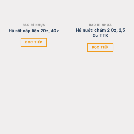
BAO BÌ NHỰA
BAO BÌ NHỰA
Add to
Add to
Hủ nước chấm 2 Oz, 2,5
Hủ sốt nắp liền 2Oz, 4Oz
wishlist
wishlist
Oz TTK
ĐỌC TIẾP
ĐỌC TIẾP