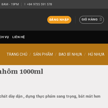
8AM - 19PM
+84 9735 591 578
GIỎ HÀNG
ĐĂNG NHẬP
CH VỤ
LIÊN HỆ
TRANG CHỦ
/
SẢN PHẨM
/
BAO BÌ NHỰA
/
HỦ NHỰA
nhôm 1000ml
hất dày dặn , đựng thực phẩm sang trọng, bắt mắt hơn