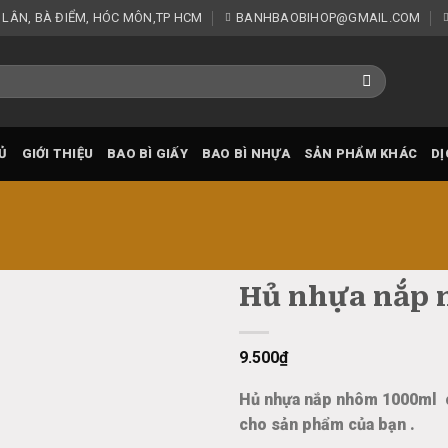
 LÂN, BÀ ĐIỂM, HÓC MÔN,TP HCM
BANHBAOBIHOP@GMAIL.COM
Ủ
GIỚI THIỆU
BAO BÌ GIẤY
BAO BÌ NHỰA
SẢN PHẨM KHÁC
DỊ
Hủ nhựa nắp 
Add
9.500
₫
to
wishlist
Hủ nhựa nắp nhôm 1000ml c
cho sản phẩm của bạn .