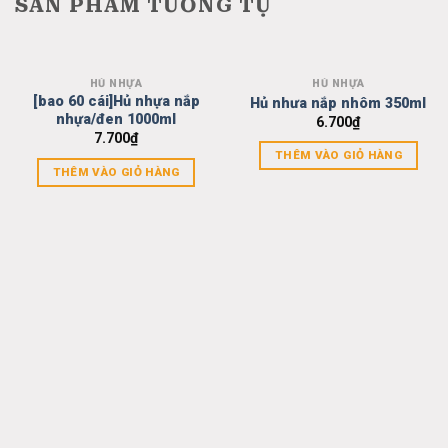
SẢN PHẨM TƯƠNG TỰ
HỦ NHỰA
HỦ NHỰA
Add to
Add to
[bao 60 cái]Hủ nhựa nắp
Hủ nhưa nắp nhôm 350ml
wishlist
wishlist
nhựa/đen 1000ml
6.700
₫
7.700
₫
THÊM VÀO GIỎ HÀNG
THÊM VÀO GIỎ HÀNG