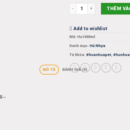
Hủ nhựa nắp nhôm 1000ml số 
THÊM VÀ
Add to wishlist
Mã:
Hu1000ml
Danh mục:
Hủ Nhựa
Từ khóa:
#huanhuapet
,
#hunhua
MÔ TẢ
ĐÁNH GIÁ (0)
ng…