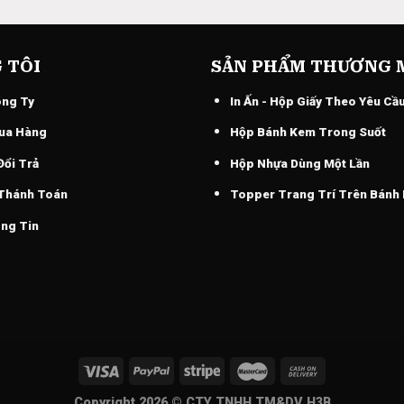
 TÔI
SẢN PHẨM THƯƠNG 
ông Ty
In Ấn - Hộp Giấy Theo Yêu Cầ
ua Hàng
Hộp Bánh Kem Trong Suốt
Đổi Trả
Hộp Nhựa Dùng Một Lần
 Thánh Toán
Topper Trang Trí Trên Bánh
ng Tin
Copyright 2026 ©
CTY TNHH TM&DV H3B