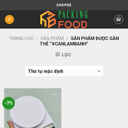
Chuyển
SHOPEE
đến
nội
dung
TRANG CHỦ
/
SẢN PHẨM
/
SẢN PHẨM ĐƯỢC GẮN
THẺ “#CANLAMBANH”
LỌC
-7%
Add
to
wishlist