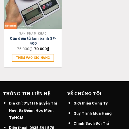
SẢN PHẨM KHÁC
Cân điện tử làm bánh SF-
400
Original
Current
75.000
₫
70.000
₫
price
price
was:
is:
THÊM VÀO GIỎ HÀNG
75.000₫.
70.000₫.
THÔNG TIN LIÊN HỆ
VỀ CHÚNG TÔI
Địa chỉ:
31/1H Nguyễn Thị
Giới thiệu Công Ty
Huê, Bà Điểm, Hóc Môn,
Quy Trình Mua Hàng
TpHCM
Chính Sách Đổi Trả
Điện thoại:
0935 591 578