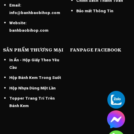
Chính Sách Thánh Toán
Email:
Bảo mất Thông Tin
info@banhbaobihop.com
Website:
banhbaobihop.com
SẢN PHẨM THƯƠNG MẠI
FANPAGE FACEBOOK
In Ấn - Hộp Giấy Theo Yêu
Cầu
Hộp Bánh Kem Trong Suốt
Hộp Nhựa Dùng Một Lần
Topper Trang Trí Trên
Bánh Kem