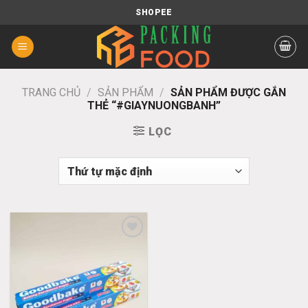
Chuyển
SHOPEE
đến
nội
dung
TRANG CHỦ
/
SẢN PHẨM
/
SẢN PHẨM ĐƯỢC GẮN
THẺ “#GIAYNUONGBANH”
LỌC
Add
to
wishlist