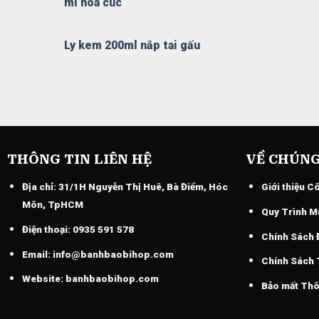
mì hoa cúc
Ly kem 200ml nắp tai gấu
THÔNG TIN LIÊN HỆ
VỀ CHÚNG
Địa chỉ:
31/1H Nguyễn Thị Huê, Bà Điểm, Hóc
Giới thiệu C
Môn, TpHCM
Quy Trình M
Điện thoại:
0935 591 578
Chính Sách 
Email:
info@banhbaobihop.com
Chính Sách
Website:
banhbaobihop.com
Bảo mất Thô