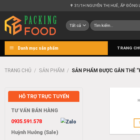
Chuyển
31/1H NGUYỄN THỊ HUÊ, ẤP ĐÔNG
đến
nội
Tìm
dung
kiếm:
Danh mục sản phẩm
TRANG CH
TRANG CHỦ
/
SẢN PHẨM
/
SẢN PHẨM ĐƯỢC GẮN THẺ “
HỖ TRỢ TRỰC TUYẾN
H
TƯ VẤN BÁN HÀNG
0935.591.578
Huỳnh Hưởng (Sale)