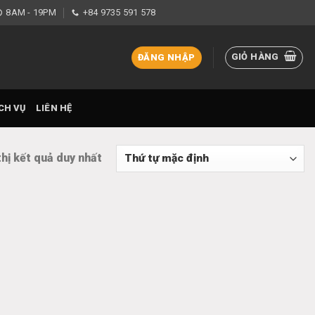
8AM - 19PM
+84 9735 591 578
GIỎ HÀNG
ĐĂNG NHẬP
CH VỤ
LIÊN HỆ
thị kết quả duy nhất