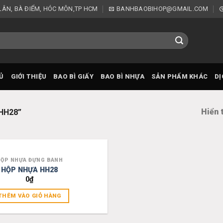
 LÂN, BÀ ĐIỂM, HÓC MÔN,TP HCM
BANHBAOBIHOP@GMAIL.COM
Ủ
GIỚI THIỆU
BAO BÌ GIẤY
BAO BÌ NHỰA
SẢN PHẨM KHÁC
DỊ
Hiển 
HH28”
ỘP NHỰA ĐỰNG BÁNH
Add to
HỘP NHỰA HH28
wishlist
0
₫
THÊM VÀO GIỎ HÀNG