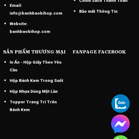
Chính Sách Thánh Toán
Email:
Bảo mất Thông Tin
info@banhbaobihop.com
Website:
banhbaobihop.com
SẢN PHẨM THƯƠNG MẠI
FANPAGE FACEBOOK
In Ấn - Hộp Giấy Theo Yêu
Cầu
Hộp Bánh Kem Trong Suốt
Hộp Nhựa Dùng Một Lần
Topper Trang Trí Trên
Bánh Kem