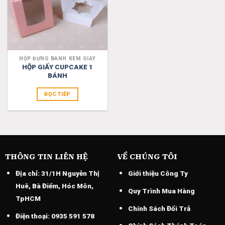
HỘP ĐỰNG BÁNH KEM GIẤY
HỘP GIẤY CUPCAKE 1
BÁNH
ĐỌC TIẾP
THÔNG TIN LIÊN HỆ
VỀ CHÚNG TÔI
Địa chỉ:
31/1H Nguyễn Thị
Giới thiệu Công Ty
Huê, Bà Điểm, Hóc Môn,
Quy Trình Mua Hàng
TpHCM
Chính Sách Đổi Trả
Điện thoại:
0935 591 578