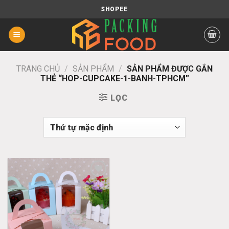
Chuyển
SHOPEE
đến
nội
dung
TRANG CHỦ
/
SẢN PHẨM
/
SẢN PHẨM ĐƯỢC GẮN
THẺ “HOP-CUPCAKE-1-BANH-TPHCM”
LỌC
Add
to
wishlist