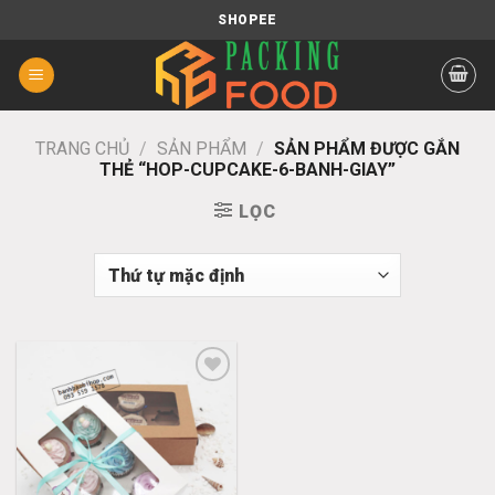
Chuyển
SHOPEE
đến
nội
dung
TRANG CHỦ
/
SẢN PHẨM
/
SẢN PHẨM ĐƯỢC GẮN
THẺ “HOP-CUPCAKE-6-BANH-GIAY”
LỌC
Add
to
wishlist