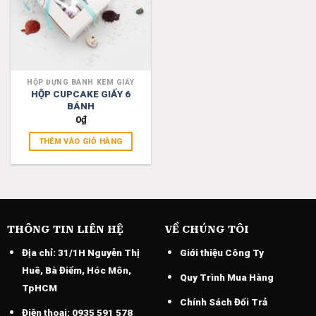
HỘP ĐỰNG BÁNH KEM GIẤY
HỘP CUPCAKE GIẤY 6
BÁNH
0
₫
THÊM VÀO GIỎ HÀNG
THÔNG TIN LIÊN HỆ
VỀ CHÚNG TÔI
Địa chỉ:
31/1H Nguyễn Thị
Giới thiệu Công Ty
Huê, Bà Điểm, Hóc Môn,
Quy Trình Mua Hàng
TpHCM
Chính Sách Đổi Trả
Điện thoại:
0935 591 578