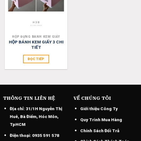
HỘP ĐỰNG BÁNH KEM GIẤY
HỘP BÁNH KEM GIẤY 3 CHI
TIẾT
ĐỌC TIẾP
THÔNG TIN LIÊN HỆ
VỀ CHÚNG TÔI
Địa chỉ:
31/1H Nguyễn Thị
Giới thiệu Công Ty
Huê, Bà Điểm, Hóc Môn,
Quy Trình Mua Hàng
TpHCM
Chính Sách Đổi Trả
Điện thoại:
0935 591 578