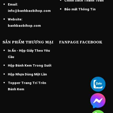
Chính Sách Thánh Toán
Email:
Bảo mất Thông Tin
info@banhbaobihop.com
Website:
banhbaobihop.com
SẢN PHẨM THƯƠNG MẠI
FANPAGE FACEBOOK
In Ấn - Hộp Giấy Theo Yêu
Cầu
Hộp Bánh Kem Trong Suốt
Hộp Nhựa Dùng Một Lần
Topper Trang Trí Trên
Bánh Kem