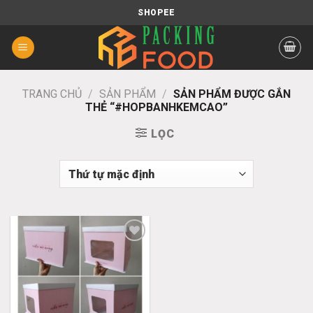
Chuyển
SHOPEE
đến
nội
dung
TRANG CHỦ
/
SẢN PHẨM
/
SẢN PHẨM ĐƯỢC GẮN
THẺ “#HOPBANHKEMCAO”
LỌC
Add
to
wishlist