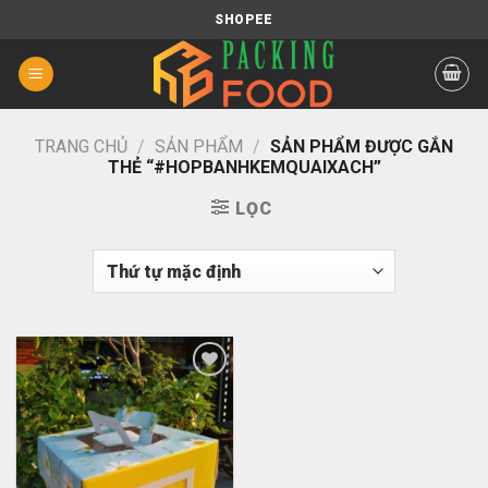
Chuyển
SHOPEE
đến
nội
dung
TRANG CHỦ
/
SẢN PHẨM
/
SẢN PHẨM ĐƯỢC GẮN
THẺ “#HOPBANHKEMQUAIXACH”
LỌC
Add
to
wishlist