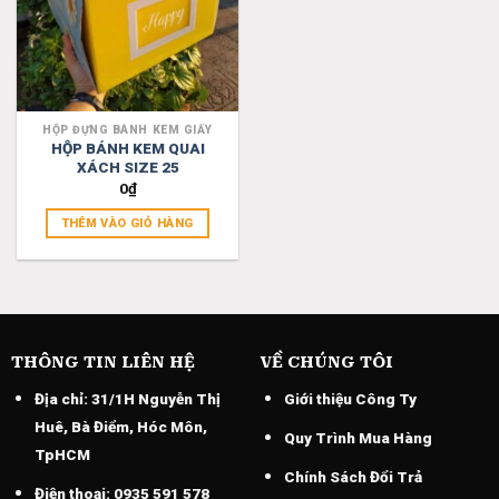
HỘP ĐỰNG BÁNH KEM GIẤY
HỘP BÁNH KEM QUAI
XÁCH SIZE 25
0
₫
THÊM VÀO GIỎ HÀNG
THÔNG TIN LIÊN HỆ
VỀ CHÚNG TÔI
Địa chỉ:
31/1H Nguyễn Thị
Giới thiệu Công Ty
Huê, Bà Điểm, Hóc Môn,
Quy Trình Mua Hàng
TpHCM
Chính Sách Đổi Trả
Điện thoại:
0935 591 578