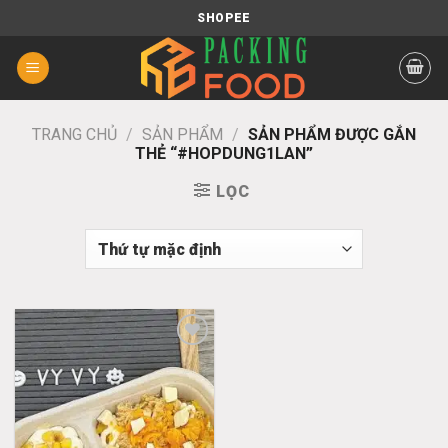
Chuyển
SHOPEE
đến
nội
dung
TRANG CHỦ
/
SẢN PHẨM
/
SẢN PHẨM ĐƯỢC GẮN
THẺ “#HOPDUNG1LAN”
LỌC
Add
to
wishlist