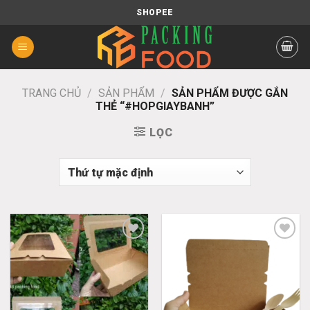
Chuyển
SHOPEE
đến
nội
dung
TRANG CHỦ
/
SẢN PHẨM
/
SẢN PHẨM ĐƯỢC GẮN
THẺ “#HOPGIAYBANH”
LỌC
Add
Add
to
to
wishlist
wishlist