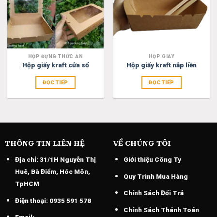
HỘP ĐỰNG THỨC ĂN
HỘP GIẤY
Hộp giấy kraft cửa sổ
Hộp giấy kraft nắp liền
ĐỌC TIẾP
ĐỌC TIẾP
THÔNG TIN LIÊN HỆ
VỀ CHÚNG TÔI
Địa chỉ:
31/1H Nguyễn Thị
Giới thiệu Công Ty
Huê, Bà Điểm, Hóc Môn,
Quy Trình Mua Hàng
TpHCM
Chính Sách Đổi Trả
Điện thoại:
0935 591 578
Chính Sách Thánh Toán