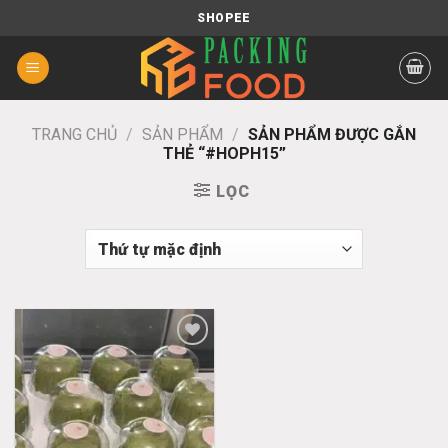
Chuyển
SHOPEE
đến
nội
dung
TRANG CHỦ
/
SẢN PHẨM
/
SẢN PHẨM ĐƯỢC GẮN
THẺ “#HOPH15”
LỌC
Add
to
wishlist