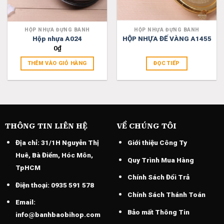
HỘP NHỰA ĐỰNG BÁNH
HỘP NHỰA ĐỰNG BÁNH
Hộp nhựa A024
HỘP NHỰA ĐẾ VÀNG A1455
0
₫
THÊM VÀO GIỎ HÀNG
ĐỌC TIẾP
THÔNG TIN LIÊN HỆ
VỀ CHÚNG TÔI
Địa chỉ:
31/1H Nguyễn Thị
Giới thiệu Công Ty
Huê, Bà Điểm, Hóc Môn,
Quy Trình Mua Hàng
TpHCM
Chính Sách Đổi Trả
Điện thoại:
0935 591 578
Chính Sách Thánh Toán
Email:
Bảo mất Thông Tin
info@banhbaobihop.com