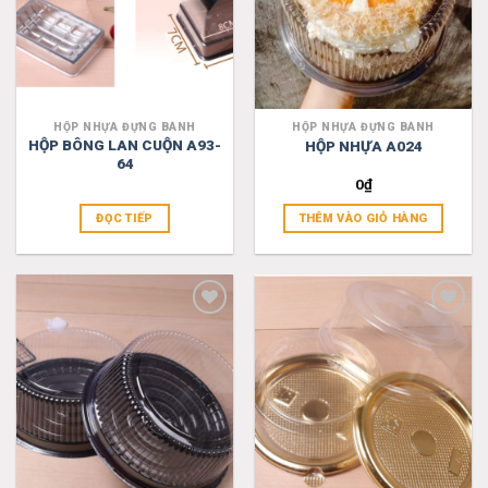
HỘP NHỰA ĐỰNG BÁNH
HỘP NHỰA ĐỰNG BÁNH
HỘP BÔNG LAN CUỘN A93-
HỘP NHỰA A024
64
0
₫
ĐỌC TIẾP
THÊM VÀO GIỎ HÀNG
Add
Add
to
to
wishlist
wishlist