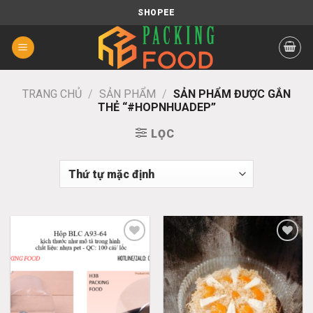
Chuyển
SHOPEE
đến
nội
dung
TRANG CHỦ
/
SẢN PHẨM
/
SẢN PHẨM ĐƯỢC GẮN
THẺ “#HOPNHUADEP”
LỌC
Add
Add
to
to
wishlist
wishlist