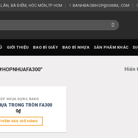
 LÂN, BÀ ĐIỂM, HÓC MÔN,TP HCM
BANHBAOBIHOP@GMAIL.COM
Ủ
GIỚI THIỆU
BAO BÌ GIẤY
BAO BÌ NHỰA
SẢN PHẨM KHÁC
DỊ
Hiển 
“#HOPNHUAFA300”
ỘP NHỰA ĐỰNG BÁNH
Add to
HỰA TRONG TRÒN FA300
wishlist
0
₫
THÊM VÀO GIỎ HÀNG