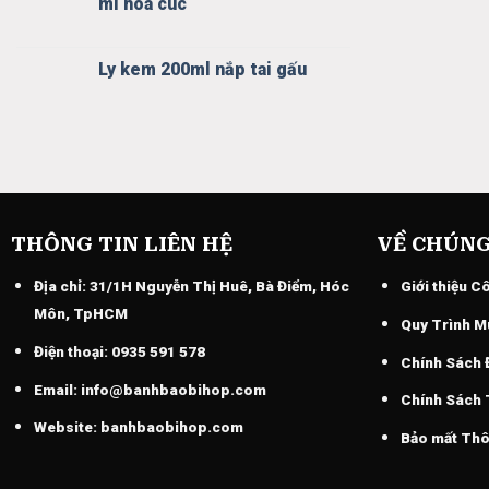
mì hoa cúc
Ly kem 200ml nắp tai gấu
THÔNG TIN LIÊN HỆ
VỀ CHÚNG
Địa chỉ:
31/1H Nguyễn Thị Huê, Bà Điểm, Hóc
Giới thiệu C
Môn, TpHCM
Quy Trình M
Điện thoại:
0935 591 578
Chính Sách 
Email:
info@banhbaobihop.com
Chính Sách
Website:
banhbaobihop.com
Bảo mất Thô