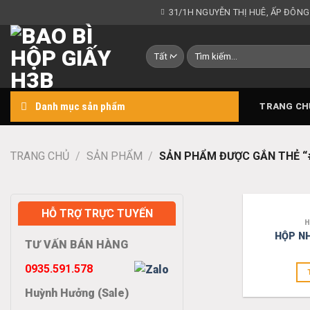
Chuyển
31/1H NGUYỄN THỊ HUÊ, ẤP ĐÔNG
đến
nội
Tìm
dung
kiếm:
Danh mục sản phẩm
TRANG CH
TRANG CHỦ
/
SẢN PHẨM
/
SẢN PHẨM ĐƯỢC GẮN THẺ 
HỖ TRỢ TRỰC TUYẾN
H
HỘP N
TƯ VẤN BÁN HÀNG
0935.591.578
Huỳnh Hưởng (Sale)