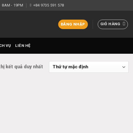
8AM - 19PM
+84 9735 591 578
GIỎ HÀNG
ĐĂNG NHẬP
CH VỤ
LIÊN HỆ
thị kết quả duy nhất