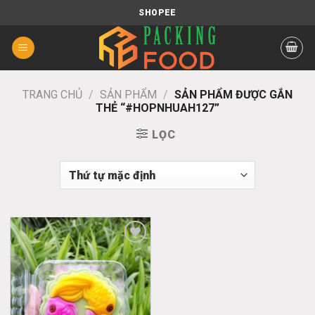
Chuyển
SHOPEE
đến
nội
dung
TRANG CHỦ
/
SẢN PHẨM
/
SẢN PHẨM ĐƯỢC GẮN
THẺ “#HOPNHUAH127”
LỌC
Add
to
wishlist