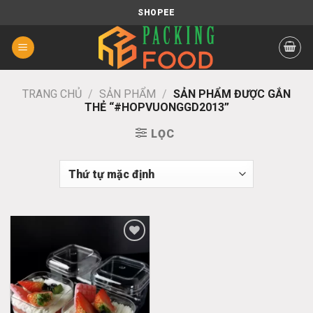
Chuyển
SHOPEE
đến
nội
dung
TRANG CHỦ
/
SẢN PHẨM
/
SẢN PHẨM ĐƯỢC GẮN
THẺ “#HOPVUONGGD2013”
LỌC
Add
to
wishlist