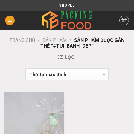
Chuyển
SHOPEE
đến
nội
dung
TRANG CHỦ
/
SẢN PHẨM
/
SẢN PHẨM ĐƯỢC GẮN
THẺ “#TUI_BANH_DEP”
LỌC
Add
to
wishlist