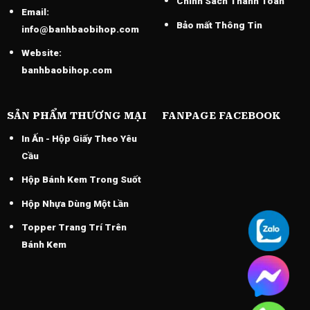
Chính Sách Thánh Toán
Email:
Bảo mất Thông Tin
info@banhbaobihop.com
Website:
banhbaobihop.com
SẢN PHẨM THƯƠNG MẠI
FANPAGE FACEBOOK
In Ấn - Hộp Giấy Theo Yêu
Cầu
Hộp Bánh Kem Trong Suốt
Hộp Nhựa Dùng Một Lần
Topper Trang Trí Trên
Bánh Kem