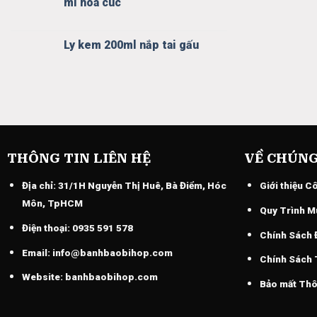
mì hoa cúc
Ly kem 200ml nắp tai gấu
THÔNG TIN LIÊN HỆ
VỀ CHÚNG
Địa chỉ:
31/1H Nguyễn Thị Huê, Bà Điểm, Hóc
Giới thiệu C
Môn, TpHCM
Quy Trình M
Điện thoại:
0935 591 578
Chính Sách 
Email:
info@banhbaobihop.com
Chính Sách
Website:
banhbaobihop.com
Bảo mất Thô