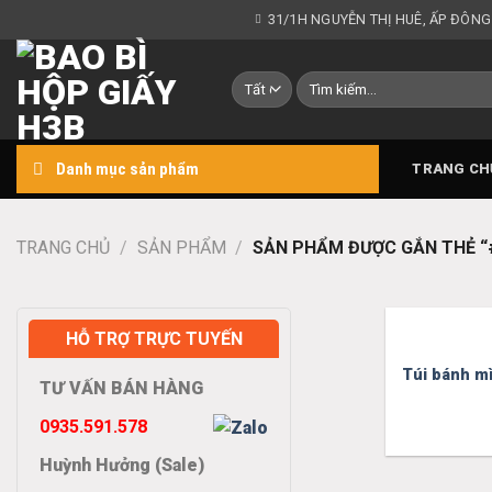
Chuyển
31/1H NGUYỄN THỊ HUÊ, ẤP ĐÔNG
đến
nội
Tìm
dung
kiếm:
Danh mục sản phẩm
TRANG CH
TRANG CHỦ
/
SẢN PHẨM
/
SẢN PHẨM ĐƯỢC GẮN THẺ 
HỖ TRỢ TRỰC TUYẾN
Túi bánh mì
TƯ VẤN BÁN HÀNG
0935.591.578
Huỳnh Hưởng (Sale)