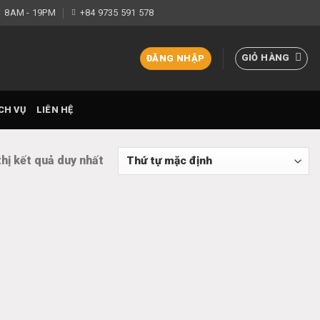
8AM - 19PM
+84 9735 591 578
GIỎ HÀNG
ĐĂNG NHẬP
CH VỤ
LIÊN HỆ
thị kết quả duy nhất