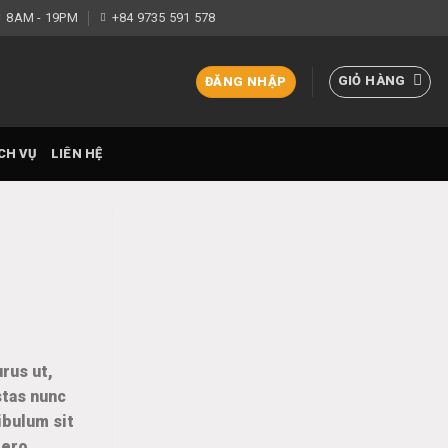
8AM - 19PM
+84 9735 591 578
GIỎ HÀNG
ĐĂNG NHẬP
CH VỤ
LIÊN HỆ
rus ut,
stas nunc
ibulum sit
bero