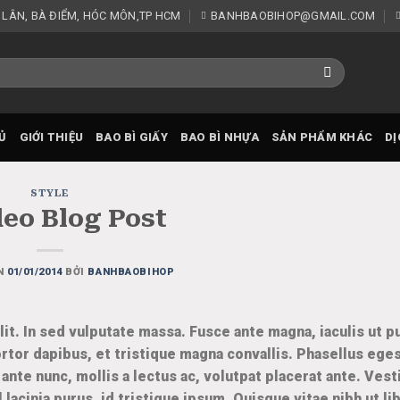
 LÂN, BÀ ĐIỂM, HÓC MÔN,TP HCM
BANHBAOBIHOP@GMAIL.COM
Ủ
GIỚI THIỆU
BAO BÌ GIẤY
BAO BÌ NHỰA
SẢN PHẨM KHÁC
DỊ
STYLE
deo Blog Post
ÊN
01/01/2014
BỞI
BANHBAOBIHOP
t. In sed vulputate massa. Fusce ante magna, iaculis ut pu
rtor dapibus, et tristique magna convallis. Phasellus ege
ante nunc, mollis a lectus ac, volutpat placerat ante. Vest
lacinia purus, id tristique ipsum. Quisque vitae nibh ut li