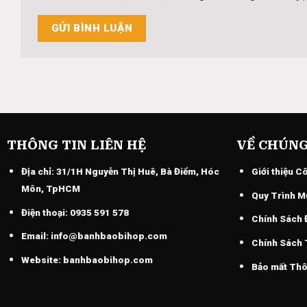
THÔNG TIN LIÊN HỆ
VỀ CHÚNG
Địa chỉ:
31/1H Nguyễn Thị Huê, Bà Điểm, Hóc
Giới thiệu C
Môn, TpHCM
Quy Trình M
Điện thoại:
0935 591 578
Chính Sách 
Email:
info@banhbaobihop.com
Chính Sách
Website:
banhbaobihop.com
Bảo mất Thô