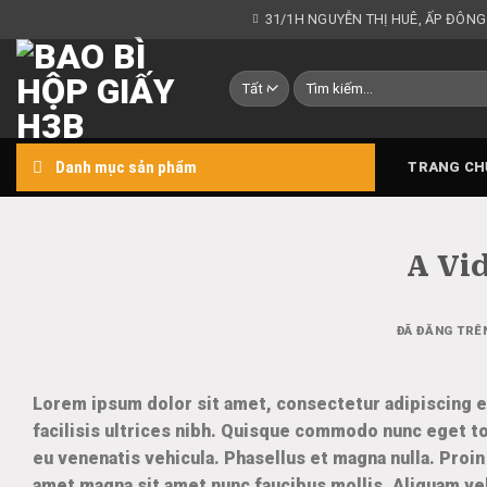
Chuyển
31/1H NGUYỄN THỊ HUÊ, ẤP ĐÔNG
đến
nội
Tìm
dung
kiếm:
Danh mục sản phẩm
TRANG CH
A Vi
ĐÃ ĐĂNG TR
Lorem ipsum dolor sit amet, consectetur adipiscing eli
facilisis ultrices nibh. Quisque commodo nunc eget to
eu venenatis vehicula. Phasellus et magna nulla. Proin 
amet magna sit amet nunc faucibus mollis. Aliquam vel 