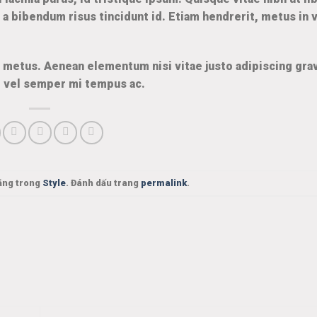
, a bibendum risus tincidunt id. Etiam hendrerit, metus in 
u metus. Aenean elementum nisi vitae justo adipiscing grav
 vel semper mi tempus ac.
ăng trong
Style
. Đánh dấu trang
permalink
.