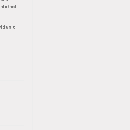
volutpat
ida sit