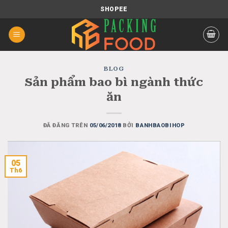
Chuyển
SHOPEE
đến
nội
dung
BLOG
Sản phẩm bao bì ngành thức
ăn
ĐÃ ĐĂNG TRÊN
05/06/2018
BỞI
BANHBAOBIHOP
05
Th6