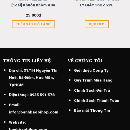
[1cái] Khuôn nhôm A04
LY GIẤY 16OZ 2PE
25.000
₫
THÊM VÀO GIỎ HÀNG
ĐỌC TIẾP
THÔNG TIN LIÊN HỆ
VỀ CHÚNG TÔI
Địa chỉ:
31/1H Nguyễn Thị
Giới thiệu Công Ty
Huê, Bà Điểm, Hóc Môn,
Quy Trình Mua Hàng
TpHCM
Chính Sách Đổi Trả
Điện thoại:
0935 591 578
Chính Sách Thánh Toán
Email:
Bảo mất Thông Tin
info@banhbaobihop.com
Website:
banhbaobihop.com