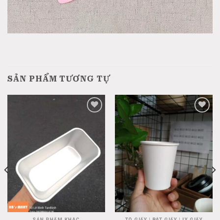
SẢN PHẨM TƯƠNG TỰ
Add
Add
to
to
wishlist
wishlist
SẢN PHẨM KHÁC
TÔ GIẤY | BÁT GIẤY | LY GIẤY