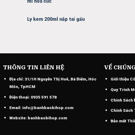
mì hoa cúc
Ly kem 200ml nắp tai gấu
THÔNG TIN LIÊN HỆ
VỀ CHÚNG
Địa chỉ:
31/1H Nguyễn Thị Huê, Bà Điểm, Hóc
Giới thiệu C
Môn, TpHCM
Quy Trình M
Điện thoại:
0935 591 578
Chính Sách 
Email:
info@banhbaobihop.com
Chính Sách
Website:
banhbaobihop.com
Bảo mất Thô