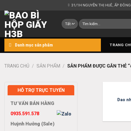
Chuyển
31/1H NGUYỄN THỊ HUÊ, ẤP ĐÔNG
đến
nội
Tìm
dung
kiếm:
Danh mục sản phẩm
TRANG CH
TRANG CHỦ
/
SẢN PHẨM
/
SẢN PHẨM ĐƯỢC GẮN THẺ 
HỖ TRỢ TRỰC TUYẾN
Dao nh
TƯ VẤN BÁN HÀNG
0935.591.578
Huỳnh Hưởng (Sale)