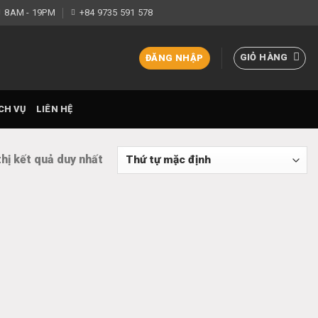
8AM - 19PM
+84 9735 591 578
GIỎ HÀNG
ĐĂNG NHẬP
CH VỤ
LIÊN HỆ
thị kết quả duy nhất