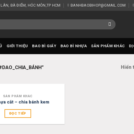
 LÂN, BÀ ĐIỂM, HÓC MÔN,TP HCM
BANHBAOBIHOP@GMAIL.COM
Ủ
GIỚI THIỆU
BAO BÌ GIẤY
BAO BÌ NHỰA
SẢN PHẨM KHÁC
DỊ
Hiển 
“#DAO_CHIA_BÁNH”
SẢN PHẨM KHÁC
Add to
ựa cắt – chia bánh kem
wishlist
ĐỌC TIẾP