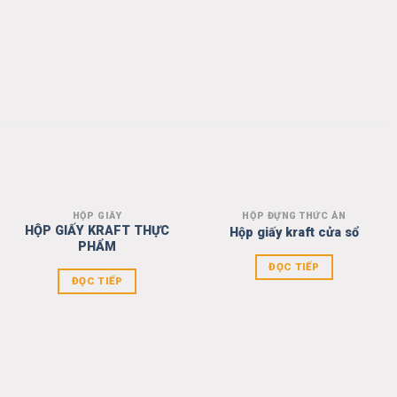
HỘP GIẤY
HỘP ĐỰNG THỨC ĂN
Add to
Add to
HỘP GIẤY KRAFT THỰC
Hộp giấy kraft cửa sổ
wishlist
wishlist
PHẨM
ĐỌC TIẾP
ĐỌC TIẾP