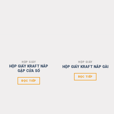
HỘP GIẤY
HỘP GIẤY
Add to
Add to
HỘP GIẤY KRAFT NẮP
HỘP GIẤY KRAFT NẮP GÀI
wishlist
wishlist
GẬP CỬA SỔ
ĐỌC TIẾP
ĐỌC TIẾP