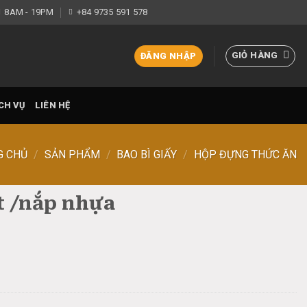
8AM - 19PM
+84 9735 591 578
GIỎ HÀNG
ĐĂNG NHẬP
CH VỤ
LIÊN HỆ
G CHỦ
/
SẢN PHẨM
/
BAO BÌ GIẤY
/
HỘP ĐỰNG THỨC ĂN
t /nắp nhựa