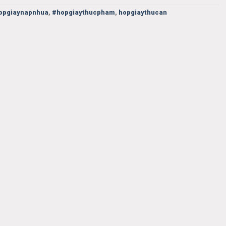
opgiaynapnhua
,
#hopgiaythucpham
,
hopgiaythucan