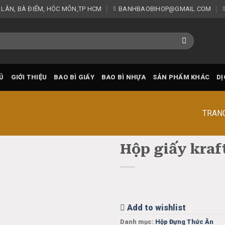
 LÂN, BÀ ĐIỂM, HÓC MÔN,TP HCM
BANHBAOBIHOP@GMAIL.COM
Ủ
GIỚI THIỆU
BAO BÌ GIẤY
BAO BÌ NHỰA
SẢN PHẨM KHÁC
DỊ
TRAN
Hộp giấy kraf
Add
to
wishlist
Add to wishlist
Danh mục:
Hộp Đựng Thức Ăn