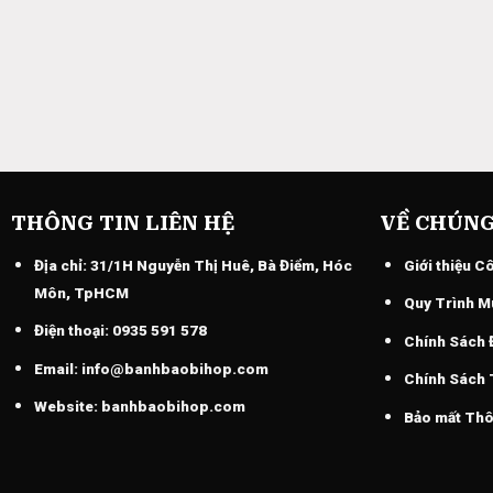
THÔNG TIN LIÊN HỆ
VỀ CHÚNG
Địa chỉ:
31/1H Nguyễn Thị Huê, Bà Điểm, Hóc
Giới thiệu C
Môn, TpHCM
Quy Trình M
Điện thoại:
0935 591 578
Chính Sách 
Email:
info@banhbaobihop.com
Chính Sách
Website:
banhbaobihop.com
Bảo mất Thô