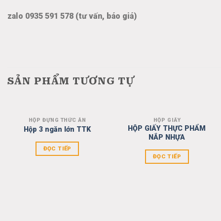
zalo 0935 591 578 (tư vấn, báo giá)
SẢN PHẨM TƯƠNG TỰ
HỘP ĐỰNG THỨC ĂN
HỘP GIẤY
Add to
Add to
HỘP GIẤY THỰC PHẨM
Hộp 3 ngăn lớn TTK
wishlist
wishlist
NẮP NHỰA
ĐỌC TIẾP
ĐỌC TIẾP