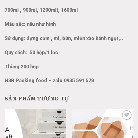
700ml , 900ml, 1200mll, 1600ml
Màu sắc: nâu như hình
Sử dụng: đựng cơm , mì, bún, miến xào bánh ngọt,..
Quy cách: 50 hộp/1 lốc
Thùng 200 hộp
H3B Packing food – zalo 0935 591 578
SẢN PHẨM TƯƠNG TỰ
Add
Add
to
to
wishlist
wishlist