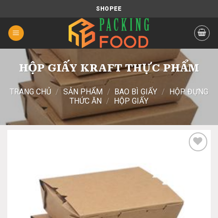
Chuyển
SHOPEE
đến
nội
dung
HỘP GIẤY KRAFT THỰC PHẨM
TRANG CHỦ
/
SẢN PHẨM
/
BAO BÌ GIẤY
/
HỘP ĐỰNG
THỨC ĂN
/
HỘP GIẤY
Add
to
wishlist