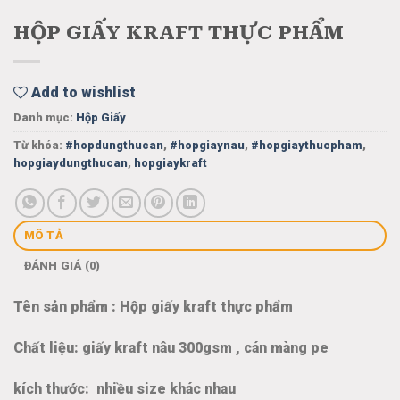
HỘP GIẤY KRAFT THỰC PHẨM
Add to wishlist
Danh mục:
Hộp Giấy
Từ khóa:
#hopdungthucan
,
#hopgiaynau
,
#hopgiaythucpham
,
hopgiaydungthucan
,
hopgiaykraft
MÔ TẢ
ĐÁNH GIÁ (0)
Tên sản phẩm : Hộp giấy kraft thực phẩm
Chất liệu: giấy kraft nâu 300gsm , cán màng pe
kích thước: nhiều size khác nhau