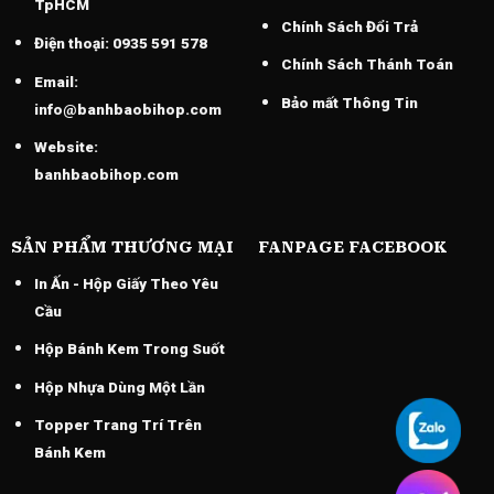
TpHCM
Chính Sách Đổi Trả
Điện thoại:
0935 591 578
Chính Sách Thánh Toán
Email:
Bảo mất Thông Tin
info@banhbaobihop.com
Website:
banhbaobihop.com
SẢN PHẨM THƯƠNG MẠI
FANPAGE FACEBOOK
In Ấn - Hộp Giấy Theo Yêu
Cầu
Hộp Bánh Kem Trong Suốt
Hộp Nhựa Dùng Một Lần
Topper Trang Trí Trên
Bánh Kem