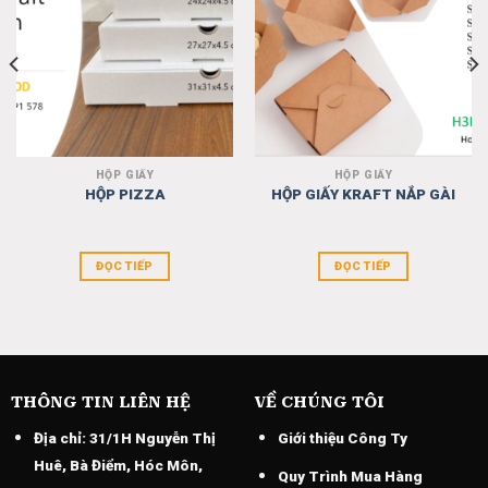
HỘP GIẤY
HỘP GIẤY
HỘP PIZZA
HỘP GIẤY KRAFT NẮP GÀI
ĐỌC TIẾP
ĐỌC TIẾP
THÔNG TIN LIÊN HỆ
VỀ CHÚNG TÔI
Địa chỉ:
31/1H Nguyễn Thị
Giới thiệu Công Ty
Huê, Bà Điểm, Hóc Môn,
Quy Trình Mua Hàng