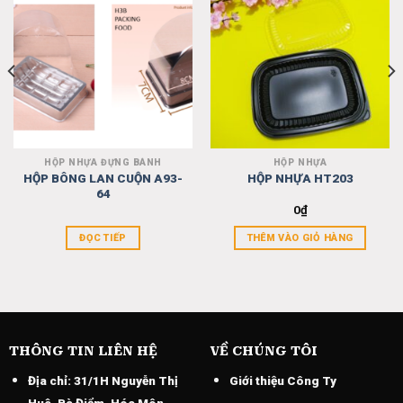
wishlist
wishlist
HỘP NHỰA ĐỰNG BÁNH
HỘP NHỰA
HỘP BÔNG LAN CUỘN A93-
HỘP NHỰA HT203
64
0
₫
ĐỌC TIẾP
THÊM VÀO GIỎ HÀNG
THÔNG TIN LIÊN HỆ
VỀ CHÚNG TÔI
Địa chỉ:
31/1H Nguyễn Thị
Giới thiệu Công Ty
Huê, Bà Điểm, Hóc Môn,