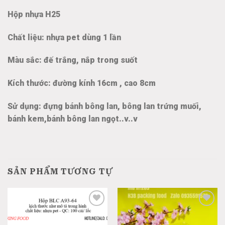
Hộp nhựa H25
Chất liệu: nhựa pet dùng 1 lần
Màu sắc: đế trắng, nắp trong suốt
Kích thước: đường kính 16cm , cao 8cm
Sử dụng: đựng bánh bông lan, bông lan trứng muối,
bánh kem,bánh bông lan ngọt..v..v
SẢN PHẨM TƯƠNG TỰ
Add
Add
to
to