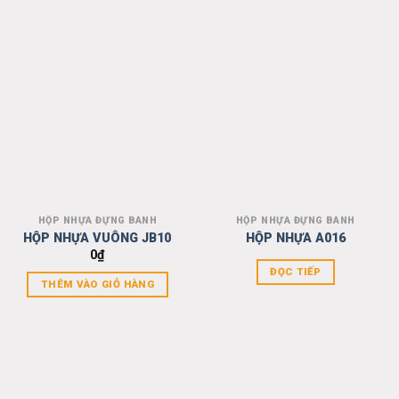
HỘP NHỰA ĐỰNG BÁNH
HỘP NHỰA ĐỰNG BÁNH
Add to
Add to
HỘP NHỰA VUÔNG JB10
HỘP NHỰA A016
wishlist
wishlist
0
₫
ĐỌC TIẾP
THÊM VÀO GIỎ HÀNG