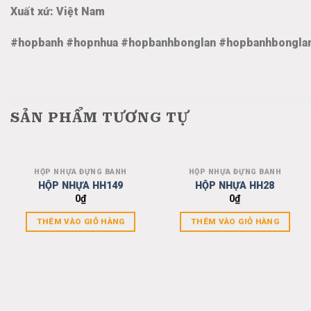
Xuất xứ: Việt Nam
#hopbanh #hopnhua #hopbanhbonglan #hopbanhbongla
SẢN PHẨM TƯƠNG TỰ
HỘP NHỰA ĐỰNG BÁNH
HỘP NHỰA ĐỰNG BÁNH
Add to
Add to
HỘP NHỰA HH149
HỘP NHỰA HH28
wishlist
wishlist
0
₫
0
₫
THÊM VÀO GIỎ HÀNG
THÊM VÀO GIỎ HÀNG