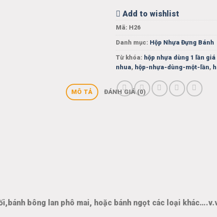
Add to wishlist
Mã:
H26
Danh mục:
Hộp Nhựa Đựng Bánh
Từ khóa:
hộp nhựa dùng 1 lần giá
nhua
,
hộp-nhựa-dùng-một-lần
,
h
MÔ TẢ
ĐÁNH GIÁ (0)
i,bánh bông lan phô mai, hoặc bánh ngọt các loại khác….v.