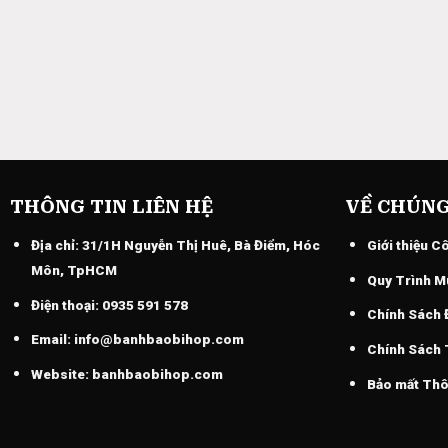
THÔNG TIN LIÊN HỆ
VỀ CHÚNG
Địa chỉ:
31/1H Nguyễn Thị Huê, Bà Điểm, Hóc
Giới thiệu C
Môn, TpHCM
Quy Trình M
Điện thoại:
0935 591 578
Chính Sách 
Email:
info@banhbaobihop.com
Chính Sách
Website:
banhbaobihop.com
Bảo mất Thô