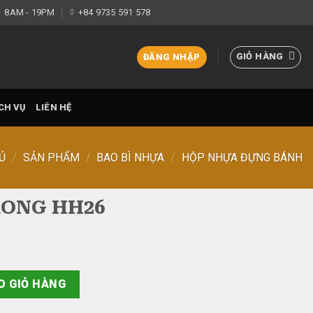
8AM - 19PM
+84 9735 591 578
GIỎ HÀNG
ĐĂNG NHẬP
CH VỤ
LIÊN HỆ
Ủ
/
SẢN PHẨM
/
BAO BÌ NHỰA
/
HỘP NHỰA ĐỰNG BÁNH
ONG HH26
ợng
O GIỎ HÀNG