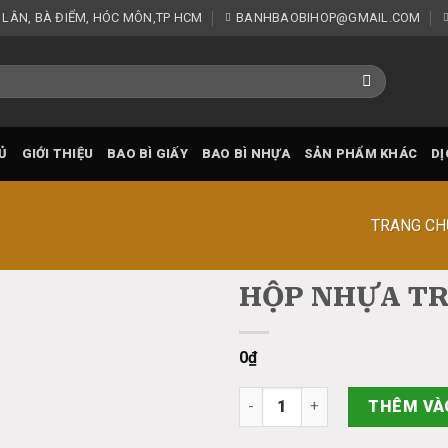
 LÂN, BÀ ĐIỂM, HÓC MÔN,TP HCM
BANHBAOBIHOP@GMAIL.COM
Ủ
GIỚI THIỆU
BAO BÌ GIẤY
BAO BÌ NHỰA
SẢN PHẨM KHÁC
DỊ
TRANG CH
HỘP NHỰA TR
Add
0
₫
to
wishlist
HỘP NHỰA TRONG HH26 số lư
THÊM VÀ