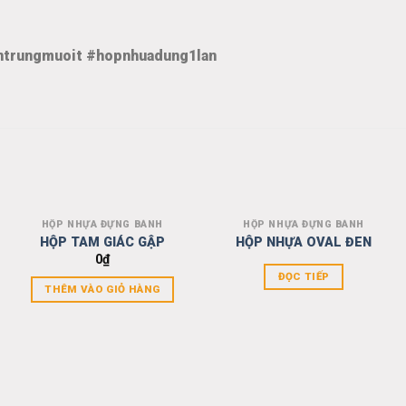
ntrungmuoit #hopnhuadung1lan
HỘP NHỰA ĐỰNG BÁNH
HỘP NHỰA ĐỰNG BÁNH
Add to
Add to
HỘP TAM GIÁC GẬP
HỘP NHỰA OVAL ĐEN
wishlist
wishlist
0
₫
ĐỌC TIẾP
THÊM VÀO GIỎ HÀNG