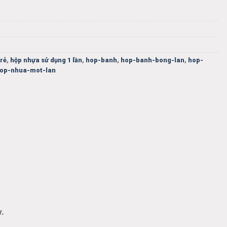
 rẻ
,
hộp nhựa sử dụng 1 lần
,
hop-banh
,
hop-banh-bong-lan
,
hop-
op-nhua-mot-lan
v.