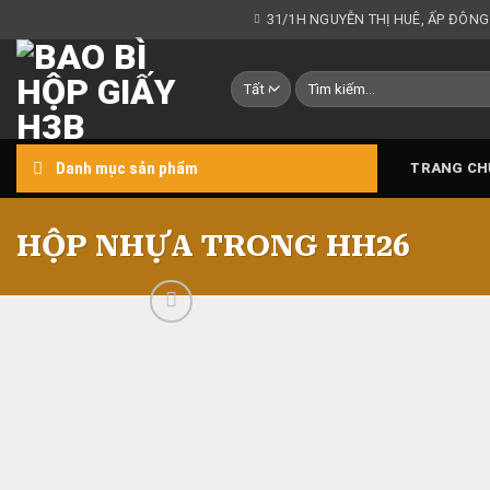
Chuyển
31/1H NGUYỄN THỊ HUÊ, ẤP ĐÔNG
đến
nội
Tìm
dung
kiếm:
Danh mục sản phẩm
TRANG CH
HỘP NHỰA TRONG HH26