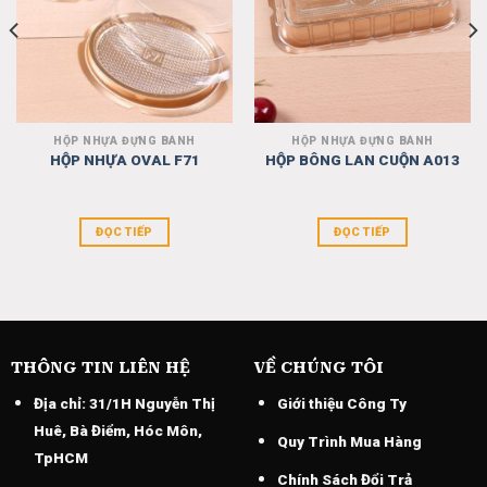
HỘP NHỰA ĐỰNG BÁNH
HỘP NHỰA ĐỰNG BÁNH
HỘP NHỰA OVAL F71
HỘP BÔNG LAN CUỘN A013
ĐỌC TIẾP
ĐỌC TIẾP
THÔNG TIN LIÊN HỆ
VỀ CHÚNG TÔI
Địa chỉ:
31/1H Nguyễn Thị
Giới thiệu Công Ty
Huê, Bà Điểm, Hóc Môn,
Quy Trình Mua Hàng
TpHCM
Chính Sách Đổi Trả