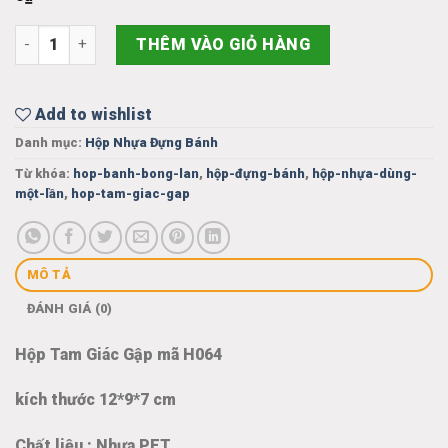
HỘP TAM GIÁC GẬP số lượng
THÊM VÀO GIỎ HÀNG
Add to wishlist
Danh mục:
Hộp Nhựa Đựng Bánh
Từ khóa:
hop-banh-bong-lan
,
hộp-đựng-bánh
,
hộp-nhựa-dùng-
một-lần
,
hop-tam-giac-gap
MÔ TẢ
ĐÁNH GIÁ (0)
Hộp Tam Giác Gập mã H064
kích thước 12*9*7 cm
Chất liệu : Nhựa PET