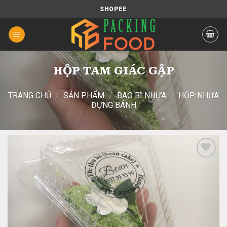
Chuyển
SHOPEE
đến
nội
dung
HỘP TAM GIÁC GẬP
TRANG CHỦ
/
SẢN PHẨM
/
BAO BÌ NHỰA
/
HỘP NHỰA
ĐỰNG BÁNH
Add
to
wishlist