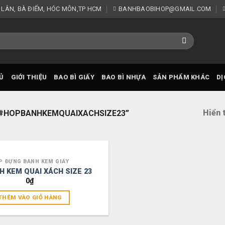
 LÂN, BÀ ĐIỂM, HÓC MÔN,TP HCM
BANHBAOBIHOP@GMAIL.COM
Ủ
GIỚI THIỆU
BAO BÌ GIẤY
BAO BÌ NHỰA
SẢN PHẨM KHÁC
DỊ
Hiển 
“#HOPBANHKEMQUAIXACHSIZE23”
P ĐỰNG BÁNH KEM GIẤY
Add to
H KEM QUAI XÁCH SIZE 23
wishlist
0
₫
THÊM VÀO GIỎ HÀNG