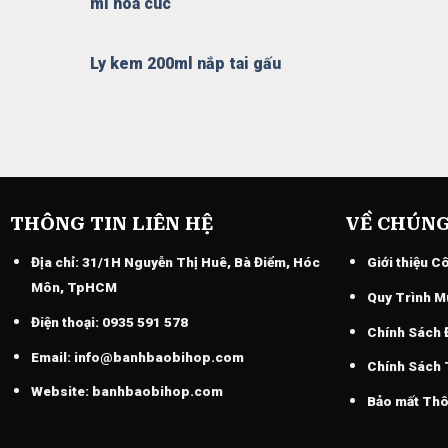
mì hoa cúc
Ly kem 200ml nắp tai gấu
THÔNG TIN LIÊN HỆ
VỀ CHÚNG
Địa chỉ:
31/1H Nguyễn Thị Huê, Bà Điểm, Hóc
Giới thiệu C
Môn, TpHCM
Quy Trình M
Điện thoại:
0935 591 578
Chính Sách 
Email:
info@banhbaobihop.com
Chính Sách
Website:
banhbaobihop.com
Bảo mất Thô