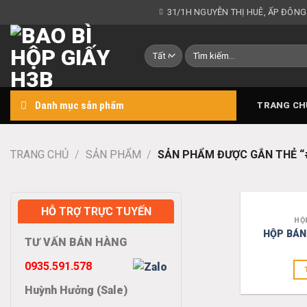
Chuyển
31/1H NGUYỄN THỊ HUÊ, ẤP ĐÔNG
đến
nội
Tìm
dung
kiếm:
Danh mục sản phẩm
TRANG CH
TRANG CHỦ
/
SẢN PHẨM
/
SẢN PHẨM ĐƯỢC GẮN THẺ 
HỖ TRỢ TRỰC TUYẾN
HỘ
HỘP BÁN
TƯ VẤN BÁN HÀNG
0935.591.578
Huỳnh Hưởng (Sale)