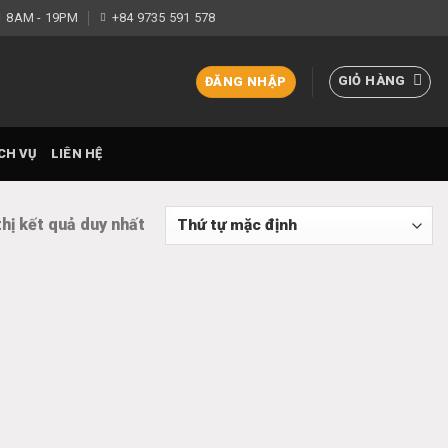
8AM - 19PM
+84 9735 591 578
GIỎ HÀNG
ĐĂNG NHẬP
CH VỤ
LIÊN HỆ
thị kết quả duy nhất