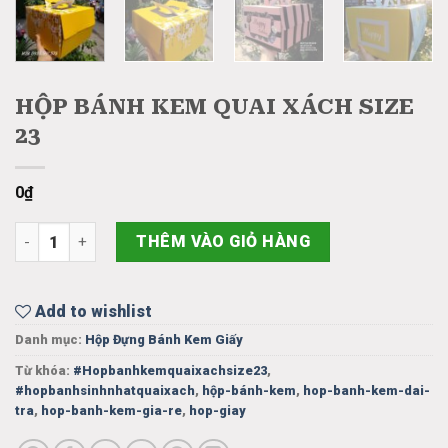
HỘP BÁNH KEM QUAI XÁCH SIZE
23
0
₫
HỘP BÁNH KEM QUAI XÁCH SIZE 23 số lượng
THÊM VÀO GIỎ HÀNG
Add to wishlist
Danh mục:
Hộp Đựng Bánh Kem Giấy
Từ khóa:
#Hopbanhkemquaixachsize23
,
#hopbanhsinhnhatquaixach
,
hộp-bánh-kem
,
hop-banh-kem-dai-
tra
,
hop-banh-kem-gia-re
,
hop-giay