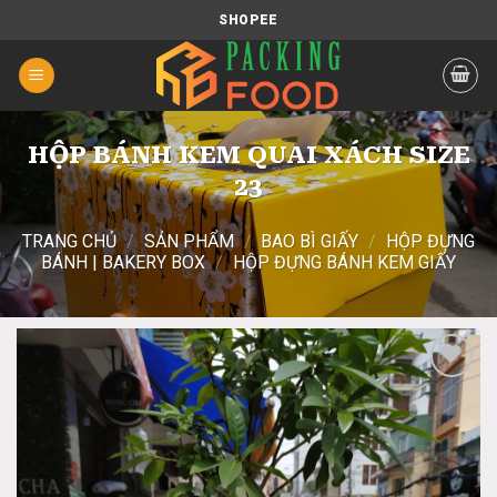
Chuyển
SHOPEE
đến
nội
dung
HỘP BÁNH KEM QUAI XÁCH SIZE
23
TRANG CHỦ
/
SẢN PHẨM
/
BAO BÌ GIẤY
/
HỘP ĐỰNG
BÁNH | BAKERY BOX
/
HỘP ĐỰNG BÁNH KEM GIẤY
Add
to
wishlist