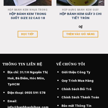
HỘP BÁNH KEM NHỰA TRONG
HỘP ĐỰNG BÁNH KEM GIẤY
HỘP BÁNH KEM TRONG
HỘP BÁNH KEM GIẤY 3 CHI
SUỐT SIZE 32 CAO 18
TIẾT TRÒN
0
₫
ĐỌC TIẾP
THÊM VÀO GIỎ HÀNG
THÔNG TIN LIÊN HỆ
VỀ CHÚNG TÔI
Địa chỉ:
31/1H Nguyễn Thị
Giới thiệu Công Ty
Huê, Bà Điểm, Hóc Môn,
Quy Trình Mua Hàng
TpHCM
Chính Sách Đổi Trả
Điện thoại:
0935 591 578
Chính Sách Thánh Toán
Email:
Bảo mất Thông Tin
info@banhbaobihop.com