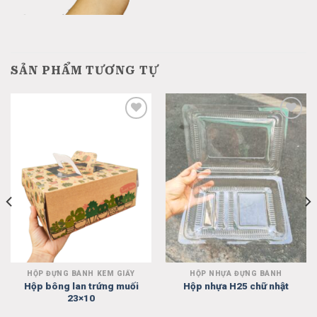
SẢN PHẨM TƯƠNG TỰ
Add
Add
to
to
wishlist
wishlist
HỘP ĐỰNG BÁNH KEM GIẤY
HỘP NHỰA ĐỰNG BÁNH
Hộp bông lan trứng muối
Hộp nhựa H25 chữ nhật
23×10