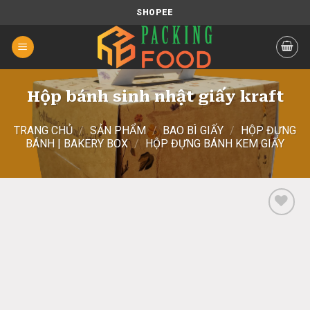
Chuyển
SHOPEE
đến
nội
dung
Hộp bánh sinh nhật giấy kraft
TRANG CHỦ
/
SẢN PHẨM
/
BAO BÌ GIẤY
/
HỘP ĐỰNG
BÁNH | BAKERY BOX
/
HỘP ĐỰNG BÁNH KEM GIẤY
Add
to
wishlist