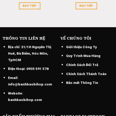
ĐỌC TIẾP
ĐỌC TIẾP
THÔNG TIN LIÊN HỆ
VỀ CHÚNG TÔI
Địa chỉ:
31/1H Nguyễn Thị
Giới thiệu Công Ty
Huê, Bà Điểm, Hóc Môn,
Quy Trình Mua Hàng
TpHCM
Chính Sách Đổi Trả
Điện thoại:
0935 591 578
Chính Sách Thánh Toán
Email:
Bảo mất Thông Tin
info@banhbaobihop.com
Website:
banhbaobihop.com