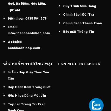
Huê, Bà Điểm, Hóc Môn,
Quy Trình Mua Hàng
TpHCM
Chính Sách Đổi Trả
Điện thoại:
0935 591 578
Chính Sách Thánh Toán
Email:
Bảo mất Thông Tin
info@banhbaobihop.com
Website:
banhbaobihop.com
SẢN PHẨM THƯƠNG MẠI
FANPAGE FACEBOOK
In Ấn - Hộp Giấy Theo Yêu
Cầu
Hộp Bánh Kem Trong Suốt
Hộp Nhựa Dùng Một Lần
Topper Trang Trí Trên
Bánh Kem