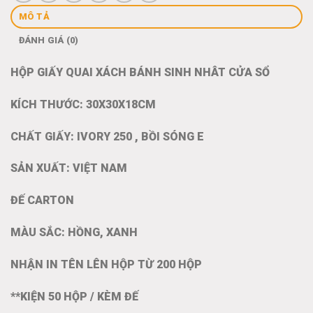
MÔ TẢ
ĐÁNH GIÁ (0)
HỘP GIẤY QUAI XÁCH BÁNH SINH NHÂT CỬA SỔ
KÍCH THƯỚC: 30X30X18CM
CHẤT GIẤY: IVORY 250 , BỒI SÓNG E
SẢN XUẤT: VIỆT NAM
ĐẾ CARTON
MÀU SẮC: HỒNG, XANH
NHẬN IN TÊN LÊN HỘP TỪ 200 HỘP
**KIỆN 50 HỘP / KÈM ĐẾ