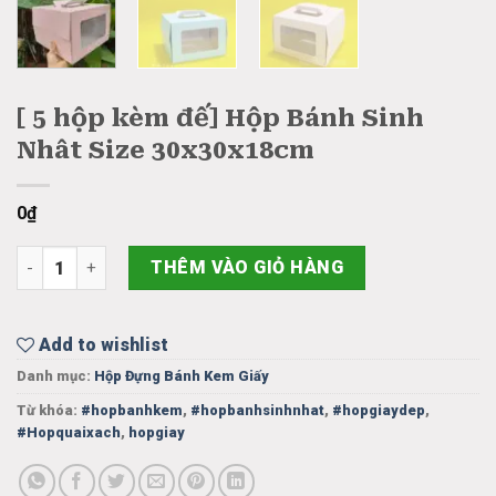
[ 5 hộp kèm đế] Hộp Bánh Sinh
Nhât Size 30x30x18cm
0
₫
[ 5 hộp kèm đế] Hộp Bánh Sinh Nhât Size 30x30x18cm số lượng
THÊM VÀO GIỎ HÀNG
Add to wishlist
Danh mục:
Hộp Đựng Bánh Kem Giấy
Từ khóa:
#hopbanhkem
,
#hopbanhsinhnhat
,
#hopgiaydep
,
#Hopquaixach
,
hopgiay