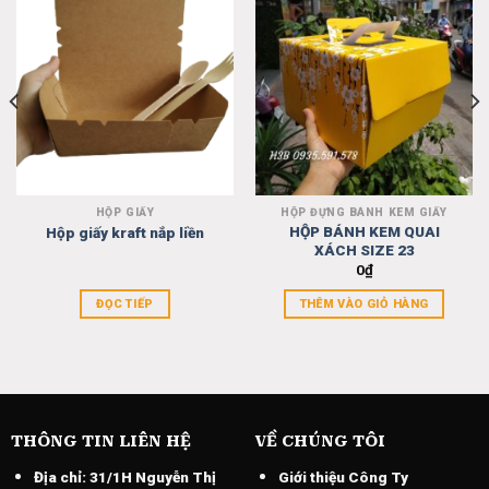
to
to
wishlist
wishlist
HỘP GIẤY
HỘP ĐỰNG BÁNH KEM GIẤY
HỘP BÁNH KEM QUAI
Hộp giấy kraft nắp liền
XÁCH SIZE 23
0
₫
ĐỌC TIẾP
THÊM VÀO GIỎ HÀNG
THÔNG TIN LIÊN HỆ
VỀ CHÚNG TÔI
Địa chỉ:
31/1H Nguyễn Thị
Giới thiệu Công Ty