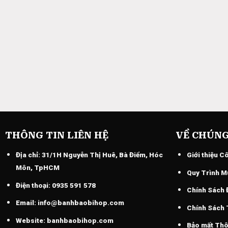
THÔNG TIN LIÊN HỆ
VỀ CHÚNG
Địa chỉ:
31/1H Nguyễn Thị Huê, Bà Điểm, Hóc
Giới thiệu C
Môn, TpHCM
Quy Trình M
Điện thoại:
0935 591 578
Chính Sách 
Email:
info@banhbaobihop.com
Chính Sách
Website:
banhbaobihop.com
Bảo mất Thô