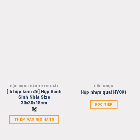
HỘP ĐỰNG BÁNH KEM GIẤY
HỘP NHỰA
Add to
Add to
[ 5 hộp kèm đế] Hộp Bánh
Hộp nhựa quai HY091
wishlist
wishlist
Sinh Nhât Size
30x30x18cm
ĐỌC TIẾP
0
₫
THÊM VÀO GIỎ HÀNG