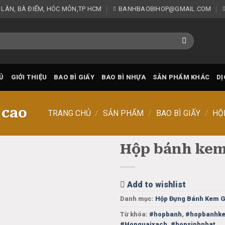
 LÂN, BÀ ĐIỂM, HÓC MÔN,TP HCM
BANHBAOBIHOP@GMAIL.COM
Ủ
GIỚI THIỆU
BAO BÌ GIẤY
BAO BÌ NHỰA
SẢN PHẨM KHÁC
DỊ
 cao
TRANG CHỦ
/
SẢN PHẨM
/
BAO BÌ GIẤY
/
HỘ
Hộp bánh kem 
Add
to
Add to wishlist
wishlist
Danh mục:
Hộp Đựng Bánh Kem G
Từ khóa:
#hopbanh
,
#hopbanhk
#Hopquaixach
,
#hopsinhnhat