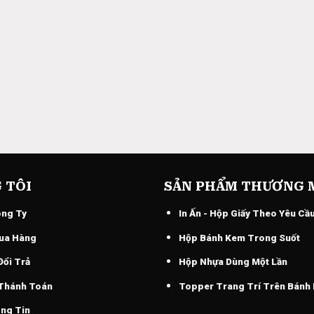
 TÔI
SẢN PHẨM THƯƠNG 
ông Ty
In Ấn - Hộp Giấy Theo Yêu Cầ
ua Hàng
Hộp Bánh Kem Trong Suốt
Đổi Trả
Hộp Nhựa Dùng Một Lần
 Thánh Toán
Topper Trang Trí Trên Bánh
ng Tin