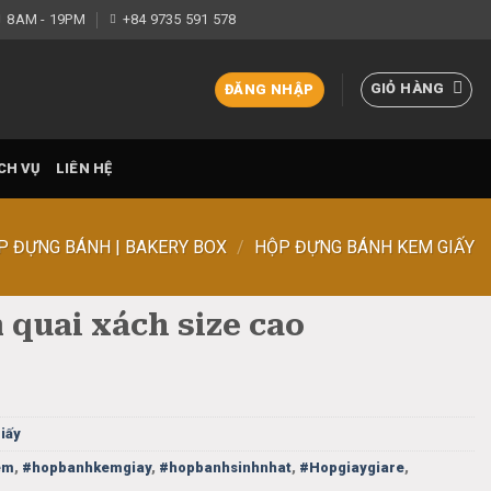
8AM - 19PM
+84 9735 591 578
GIỎ HÀNG
ĐĂNG NHẬP
CH VỤ
LIÊN HỆ
P ĐỰNG BÁNH | BAKERY BOX
/
HỘP ĐỰNG BÁNH KEM GIẤY
quai xách size cao
iấy
em
,
#hopbanhkemgiay
,
#hopbanhsinhnhat
,
#Hopgiaygiare
,