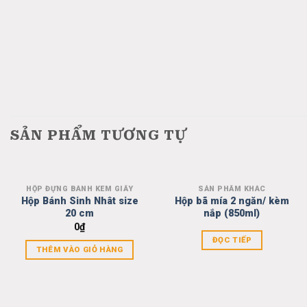
SẢN PHẨM TƯƠNG TỰ
HỘP ĐỰNG BÁNH KEM GIẤY
SẢN PHẨM KHÁC
Add to
Add to
Hộp Bánh Sinh Nhât size
Hộp bã mía 2 ngăn/ kèm
wishlist
wishlist
20 cm
nắp (850ml)
0
₫
ĐỌC TIẾP
THÊM VÀO GIỎ HÀNG