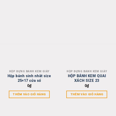
HỘP ĐỰNG BÁNH KEM GIẤY
HỘP ĐỰNG BÁNH KEM GIẤY
Add to
Add to
Hộp bánh sinh nhât size
HỘP BÁNH KEM QUAI
wishlist
wishlist
25×17 cửa sổ
XÁCH SIZE 23
0
₫
0
₫
THÊM VÀO GIỎ HÀNG
THÊM VÀO GIỎ HÀNG