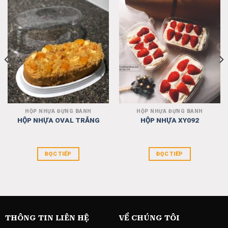
Add
Add
to
to
wishlist
wishlist
HỘP NHỰA ĐỰNG BÁNH
HỘP NHỰA ĐỰNG BÁNH
HỘP NHỰA OVAL TRẮNG
HỘP NHỰA XY092
ĐỌC TIẾP
ĐỌC TIẾP
THÔNG TIN LIÊN HỆ
VỀ CHÚNG TÔI