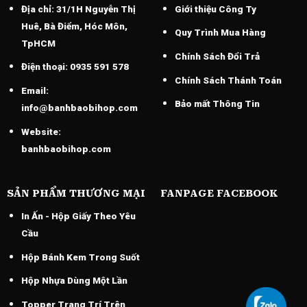
Địa chỉ:
31/1H Nguyễn Thị
Giới thiệu Công Ty
Huê, Bà Điểm, Hóc Môn,
Quy Trình Mua Hàng
TpHCM
Chính Sách Đổi Trả
Điện thoại:
0935 591 578
Chính Sách Thánh Toán
Email:
Bảo mất Thông Tin
info@banhbaobihop.com
Website:
banhbaobihop.com
SẢN PHẨM THƯƠNG MẠI
FANPAGE FACEBOOK
In Ấn - Hộp Giấy Theo Yêu
Cầu
Hộp Bánh Kem Trong Suốt
Hộp Nhựa Dùng Một Lần
Topper Trang Trí Trên